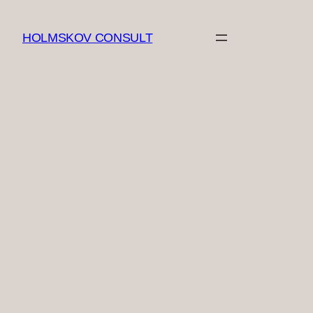
Spring
til
HOLMSKOV CONSULT
indhold